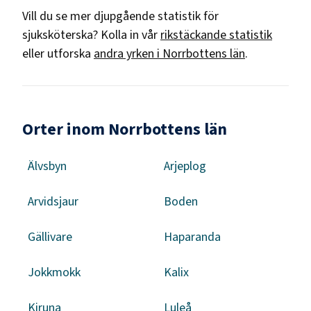
Vill du se mer djupgående statistik för
sjuksköterska
? Kolla in vår
rikstäckande statistik
eller utforska
andra yrken i
Norrbottens län
.
Orter inom Norrbottens län
Älvsbyn
Arjeplog
Arvidsjaur
Boden
Gällivare
Haparanda
Jokkmokk
Kalix
Kiruna
Luleå