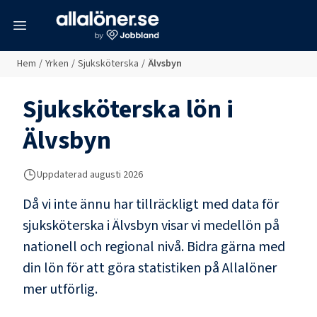
meny
Hem
/
Yrken
/
Sjuksköterska
/
Älvsbyn
Sjuksköterska
lön i
Älvsbyn
Uppdaterad
augusti 2026
Då vi inte ännu har tillräckligt med data för
sjuksköterska
i
Älvsbyn
visar vi medellön på
nationell och regional nivå. Bidra gärna med
din lön för att göra statistiken på Allalöner
mer utförlig.