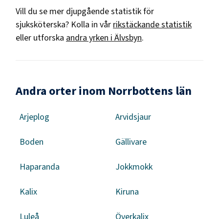
Vill du se mer djupgående statistik för
sjuksköterska
? Kolla in vår
rikstäckande statistik
eller utforska
andra yrken i
Älvsbyn
.
Andra orter inom Norrbottens län
Arjeplog
Arvidsjaur
Boden
Gällivare
Haparanda
Jokkmokk
Kalix
Kiruna
Luleå
Överkalix