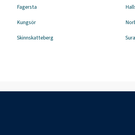
Fagersta
Hal
Kungsör
Nor
Skinnskatteberg
Sur