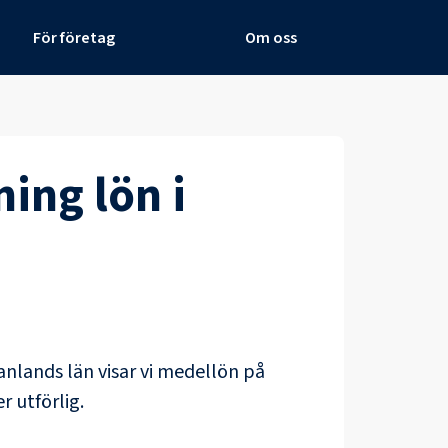
För företag
Om oss
ning
lön i
nlands län
visar vi medellön på
r utförlig.