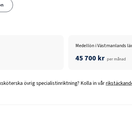
ön
Medellön i Västmanlands lä
45 700 kr
per månad
ksköterska övrig specialistinriktning
? Kolla in vår
rikstäckande