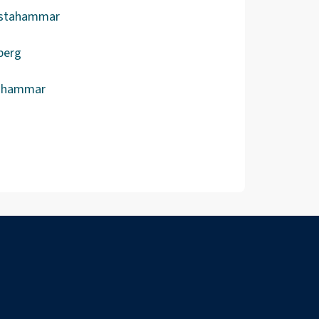
lstahammar
berg
ahammar