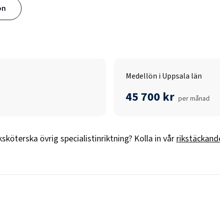
ön
Medellön i Uppsala län
45 700 kr
per månad
ksköterska övrig specialistinriktning
? Kolla in vår
rikstäckande
n