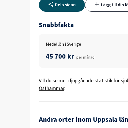
Dela sidan
Lägg till din l
Snabbfakta
Medellön i Sverige
45 700 kr
per månad
Vill du se mer djupgående statistik för
sju
Östhammar
.
Andra orter inom Uppsala lä