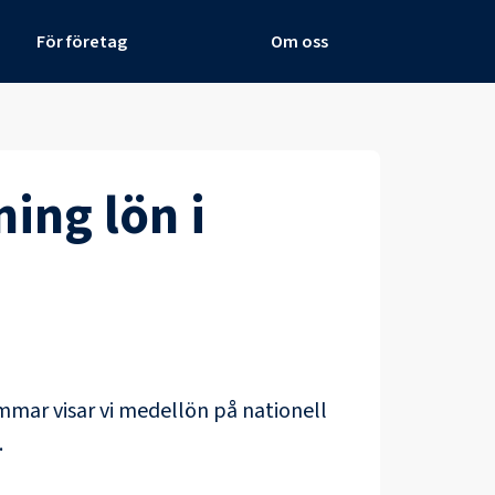
För företag
Om oss
ning
lön i
mmar
visar vi medellön på nationell
.