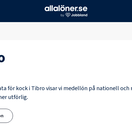
o
ata för
kock
i
Tibro
visar vi medellön på nationell och 
er utförlig.
ön