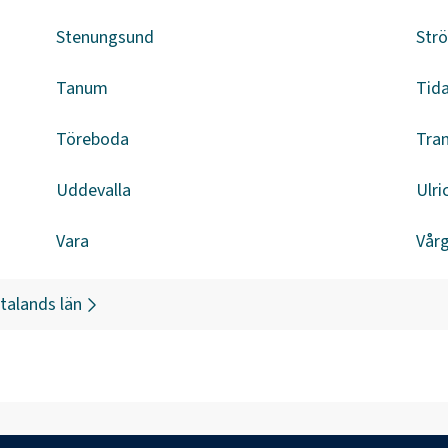
Stenungsund
Str
Tanum
Tid
Töreboda
Tra
Uddevalla
Ulr
Vara
Vår
talands län