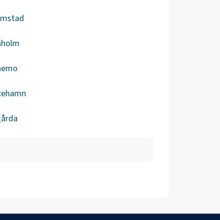
ömstad
aholm
nemo
icehamn
gårda