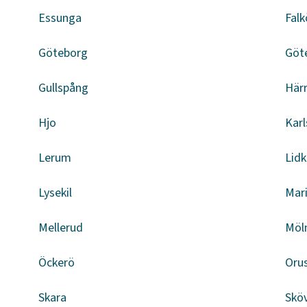
Essunga
Falk
Göteborg
Göt
Gullspång
Här
Hjo
Kar
Lerum
Lid
Lysekil
Mar
Mellerud
Möl
Öckerö
Oru
Skara
Skö