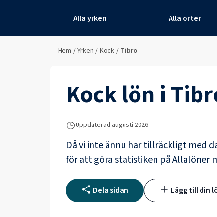
Alla yrken
Alla orter
Hem
/
Yrken
/
Kock
/
Tibro
Kock
lön i
Tibr
Uppdaterad
augusti 2026
Då vi inte ännu har tillräckligt med d
för att göra statistiken på Allalöner m
Dela sidan
Lägg till din l