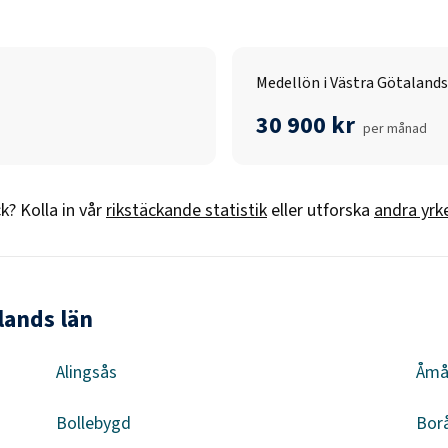
Medellön i Västra Götalands
30 900 kr
per månad
ck
? Kolla in vår
rikstäckande statistik
eller utforska
andra yrk
lands län
Alingsås
Åmå
Bollebygd
Bor