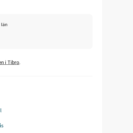
 län
en i
Tibro
.
l
ås