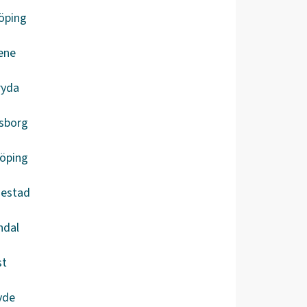
öping
ene
ryda
lsborg
köping
iestad
ndal
st
vde