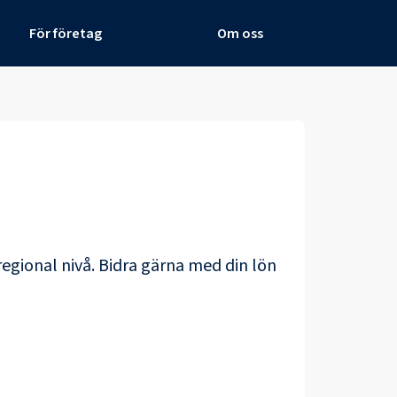
För företag
Om oss
regional nivå. Bidra gärna med din lön