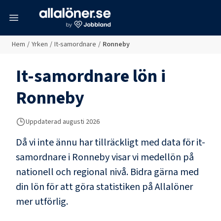
meny
Hem
/
Yrken
/
It-samordnare
/
Ronneby
It-samordnare
lön i
Ronneby
Uppdaterad
augusti 2026
Då vi inte ännu har tillräckligt med data för
it-
samordnare
i
Ronneby
visar vi medellön på
nationell och regional nivå. Bidra gärna med
din lön för att göra statistiken på Allalöner
mer utförlig.