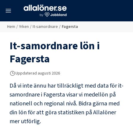
meny
Hem
/
Yrken
/
It-samordnare
/
Fagersta
It-samordnare
lön i
Fagersta
Uppdaterad
augusti 2026
Då vi inte ännu har tillräckligt med data för
it-
samordnare
i
Fagersta
visar vi medellön på
nationell och regional nivå. Bidra gärna med
din lön för att göra statistiken på Allalöner
mer utförlig.