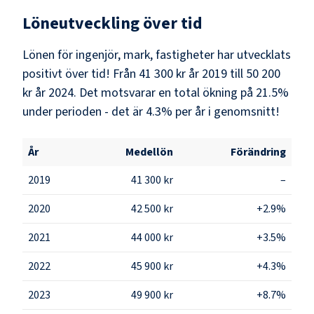
Löneutveckling över tid
Lönen för ingenjör, mark, fastigheter har utvecklats
positivt över tid! Från 41 300 kr år 2019 till 50 200
kr år 2024. Det motsvarar en total ökning på 21.5%
under perioden - det är 4.3% per år i genomsnitt!
År
Medellön
Förändring
2019
41 300 kr
–
2020
42 500 kr
+2.9%
2021
44 000 kr
+3.5%
2022
45 900 kr
+4.3%
2023
49 900 kr
+8.7%