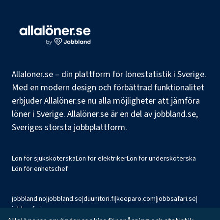
Allalöner.se – din plattform för lönestatistik i Sverige.
Med en modern design och förbättrad funktionalitet
erbjuder Allalöner.se nu alla möjligheter att jämföra
löner i Sverige. Allalöner.se är en del av jobbland.se,
Sveriges största jobbplattform.
Lön för sjuksköterska
Lön för elektriker
Lön för undersköterska
Lön för enhetschef
jobbland.no
|
jobbland.se
|
duunitori.fi
|
keeparo.com
|
jobbsafari.se
|
jobbsafari.no