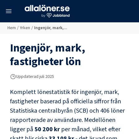
meny
Hem
/
Yrken
/
Ingenjör, mark,...
Ingenjör, mark,
fastigheter
lön
Uppdaterad juli 2025
Komplett lönestatistik för
ingenjör, mark,
fastigheter
baserad på officiella siffror från
Statistiska centralbyrån (SCB) och
406 löner
rapporterade av användare
. Medellönen
ligger på
50 200 kr
per månad, vilket efter
skatt blir cirka
33 108 kr
- det är vad som