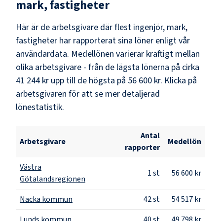
mark, fastigheter
Här är de arbetsgivare där flest
ingenjör, mark,
fastigheter
har rapporterat sina löner enligt vår
användardata. Medellönen varierar kraftigt mellan
olika arbetsgivare - från de lägsta lönerna på cirka
41 244 kr
upp till de högsta på
56 600 kr
. Klicka på
arbetsgivaren för att se mer detaljerad
lönestatistik.
Antal
Arbetsgivare
Medellön
rapporter
Västra
1
st
56 600 kr
Götalandsregionen
Nacka kommun
42
st
54 517 kr
Lunds kommun
40
st
49 798 kr