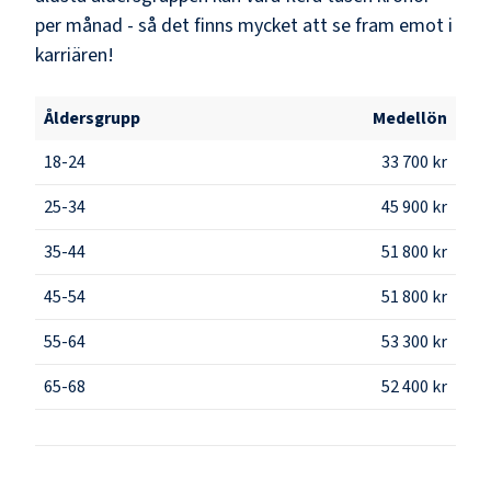
per månad - så det finns mycket att se fram emot i
karriären!
Åldersgrupp
Medellön
18-24
33 700 kr
25-34
45 900 kr
35-44
51 800 kr
45-54
51 800 kr
55-64
53 300 kr
65-68
52 400 kr