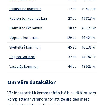
Eskilstuna kommun
12
st
49 470 kr
Region Jönköpings Län
23
st
49 317 kr
Halmstads kommun
30
st
46 728 kr
Uppsala kommun
129
st
46 424 kr
Skellefteå kommun
45
st
46 131 kr
Region Gotland
32
st
44 782 kr
Västerås kommun
44
st
43 525 kr
Om våra datakällor
Vår lönestatistik kommer från två huvudkällor som
kompletterar varandra för att ge dig den mest