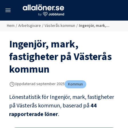
meny
Hem
/
Arbetsgivare
/
Västerås kommun
/
Ingenjör, mark,...
Ingenjör, mark,
fastigheter
på
Västerås
kommun
Uppdaterad
september 2025
Kommun
Lönestatistik för
Ingenjör, mark, fastigheter
på
Västerås kommun
, baserad på
44
rapporterade löner
.