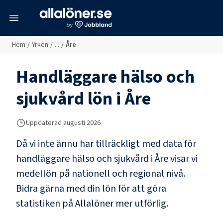
meny
Hem
/
Yrken
/
...
/
Åre
Handläggare hälso och
sjukvård
lön i
Åre
Uppdaterad
augusti 2026
Då vi inte ännu har tillräckligt med data för
handläggare hälso och sjukvård
i
Åre
visar vi
medellön på nationell och regional nivå.
Bidra gärna med din lön för att göra
statistiken på Allalöner mer utförlig.