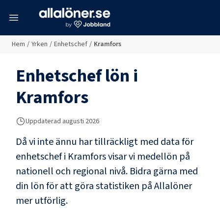
meny
Hem
/
Yrken
/
Enhetschef
/
Kramfors
Enhetschef
lön i
Kramfors
Uppdaterad
augusti 2026
Då vi inte ännu har tillräckligt med data för
enhetschef
i
Kramfors
visar vi medellön på
nationell och regional nivå. Bidra gärna med
din lön för att göra statistiken på Allalöner
mer utförlig.