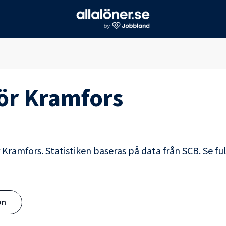
för
Kramfors
r Kramfors. Statistiken baseras på data från SCB.
Se fu
ön