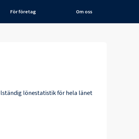
För företag
Om oss
llständig lönestatistik för hela länet