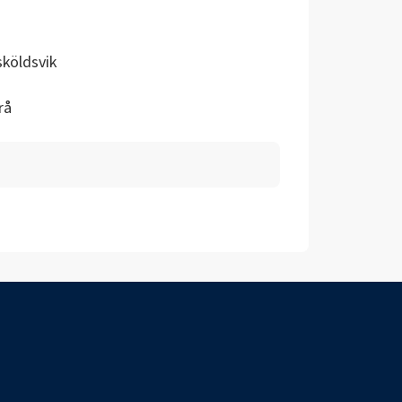
köldsvik
rå