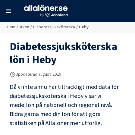
meny
Hem
/
Yrken
/
Diabetessjuksköterska
/
Heby
Diabetessjuksköterska
lön i
Heby
Uppdaterad
augusti 2026
Då vi inte ännu har tillräckligt med data för
diabetessjuksköterska
i
Heby
visar vi
medellön på nationell och regional nivå.
Bidra gärna med din lön för att göra
statistiken på Allalöner mer utförlig.