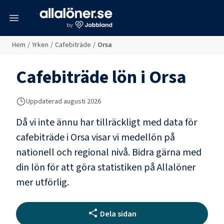
meny
Hem
/
Yrken
/
Cafebiträde
/
Orsa
Cafebiträde
lön i
Orsa
Uppdaterad
augusti 2026
Då vi inte ännu har tillräckligt med data för
cafebiträde
i
Orsa
visar vi medellön på
nationell och regional nivå. Bidra gärna med
din lön för att göra statistiken på Allalöner
mer utförlig.
Dela sidan