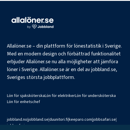
Allalöner.se – din plattform för lönestatistik i Sverige.
Med en modern design och förbättrad funktionalitet
erbjuder Allalöner.se nu alla möjligheter att jämföra
löner i Sverige. Allalöner.se är en del av jobbland.se,
Sveriges största jobbplattform.
Lön för sjuksköterska
Lön för elektriker
Lön för undersköterska
Lön för enhetschef
jobbland.no
|
jobbland.se
|
duunitori.fi
|
keeparo.com
|
jobbsafari.se
|
jobbsafari.no