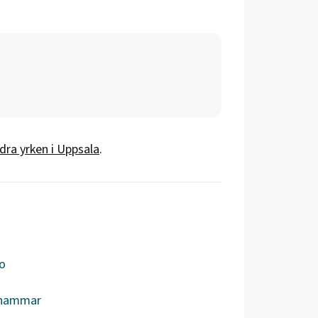
dra yrken i
Uppsala
.
o
hammar