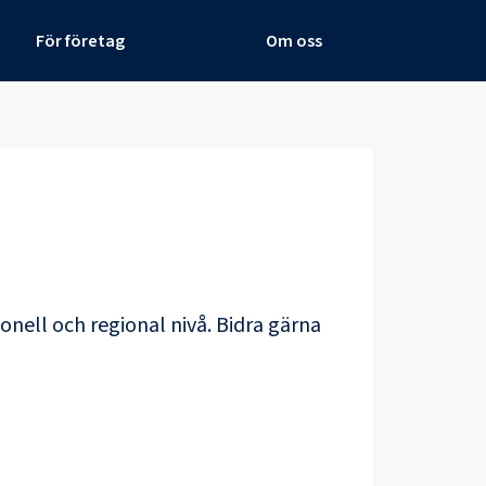
För företag
Om oss
onell och regional nivå. Bidra gärna