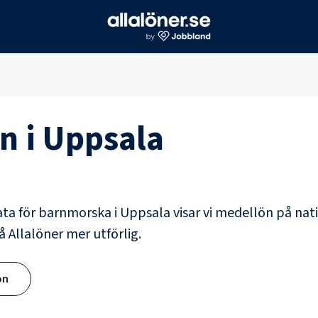
n i
Uppsala
ata för
barnmorska
i
Uppsala
visar vi medellön på nati
å Allalöner mer utförlig.
ön