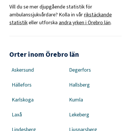
Vill du se mer djupgående statistik för
ambulanssjukvårdare
? Kolla in vår
rikstäckande
statistik
eller utforska
andra yrken i
Örebro län
.
Orter inom Örebro län
Askersund
Degerfors
Hällefors
Hallsberg
Karlskoga
Kumla
Laxå
Lekeberg
Lindesberg
Ljusnarsberg