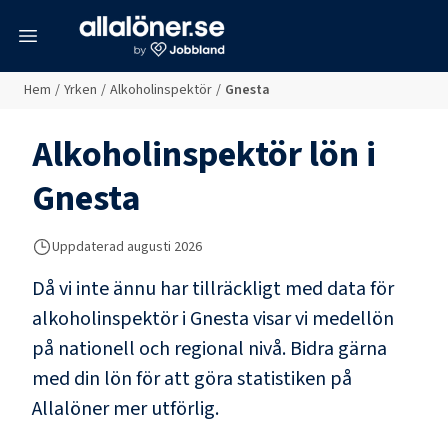
meny
Hem
/
Yrken
/
Alkoholinspektör
/
Gnesta
Alkoholinspektör
lön i
Gnesta
Uppdaterad
augusti 2026
Då vi inte ännu har tillräckligt med data för
alkoholinspektör
i
Gnesta
visar vi medellön
på nationell och regional nivå. Bidra gärna
med din lön för att göra statistiken på
Allalöner mer utförlig.