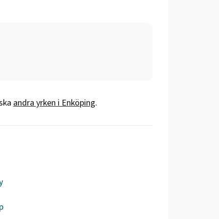
rska
andra yrken i
Enköping
.
y
p