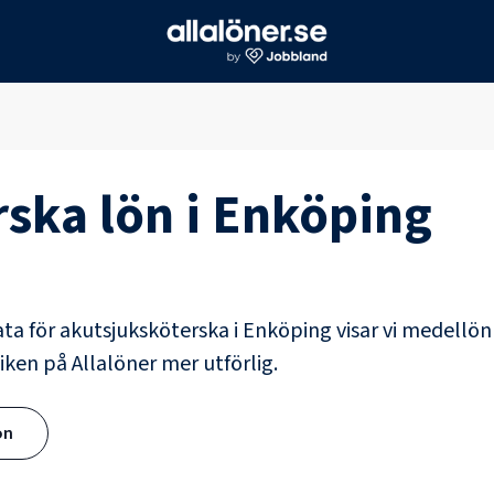
rska
lön i
Enköping
ata för
akutsjuksköterska
i
Enköping
visar vi medellön
iken på Allalöner mer utförlig.
ön