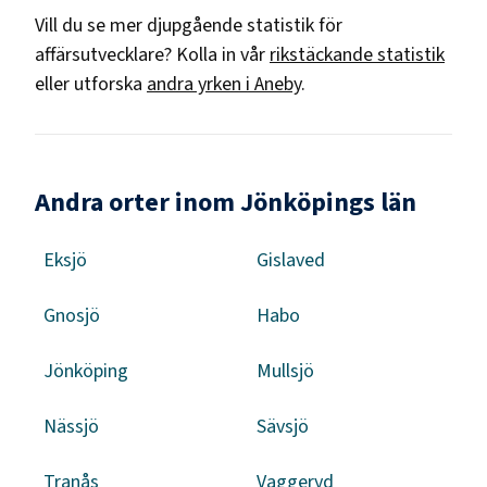
Vill du se mer djupgående statistik för
affärsutvecklare
? Kolla in vår
rikstäckande statistik
eller utforska
andra yrken i
Aneby
.
Andra orter inom Jönköpings län
Eksjö
Gislaved
Gnosjö
Habo
Jönköping
Mullsjö
Nässjö
Sävsjö
Tranås
Vaggeryd