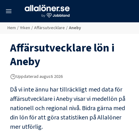
meny
Hem
/
Yrken
/
Affärsutvecklare
/
Aneby
Affärsutvecklare
lön i
Aneby
Uppdaterad
augusti 2026
Då vi inte ännu har tillräckligt med data för
affärsutvecklare
i
Aneby
visar vi medellön på
nationell och regional nivå. Bidra gärna med
din lön för att göra statistiken på Allalöner
mer utförlig.