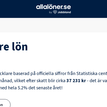
re
lön
cklare
baserad på officiella siffror från Statistiska ce
ånad, vilket efter skatt blir cirka
37 231 kr
- det är v
 med hela
5.2
% det senaste året!
ön