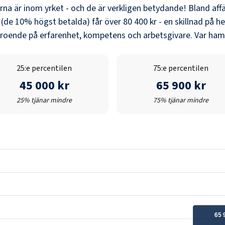
erna är inom yrket - och de är verkligen betydande! Bland
aff
 (de 10% högst betalda) får över
80 400 kr
- en skillnad på he
eroende på erfarenhet, kompetens och arbetsgivare. Var hamn
25:e percentilen
75:e percentilen
45 000 kr
65 900 kr
25% tjänar mindre
75% tjänar mindre
65 