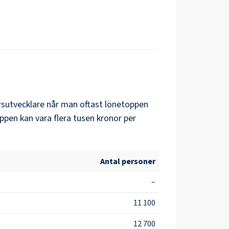
rsutvecklare
når man oftast lönetoppen
ppen kan vara flera tusen kronor per
Antal personer
–
11 100
12 700