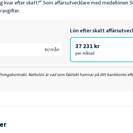
ag kvar efter skatt?" Som
affärsutvecklare
med medellönen
5
ravgifter.
Lön efter skatt
affärsutvec
37 231 kr
kr/mån
per månad
ällningskontrakt. Nettolön är vad som faktiskt hamnar på ditt bankkonto efte
er