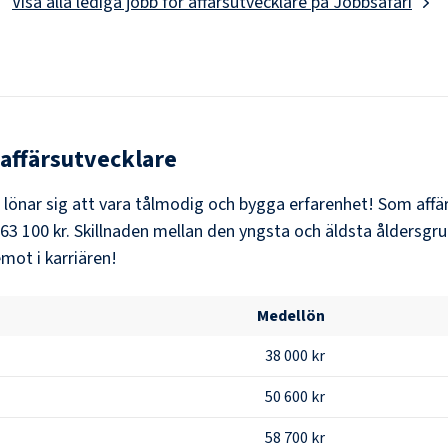
Visa alla lediga jobb för
affärsutvecklare
på Jobbsafari
affärsutvecklare
t lönar sig att vara tålmodig och bygga erfarenhet! Som
affä
63 100 kr
. Skillnaden mellan den yngsta och äldsta åldersgru
mot i karriären!
Medellön
38 000 kr
50 600 kr
58 700 kr