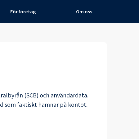
För företag
Om oss
ntralbyrån (SCB) och
användardata
.
ad som faktiskt hamnar på kontot.