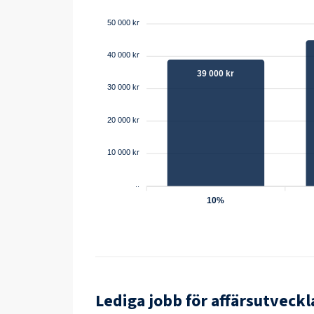
50 000 kr
40 000 kr
39 000 kr
30 000 kr
20 000 kr
10 000 kr
..
10%
Lediga jobb för
affärsutveckl