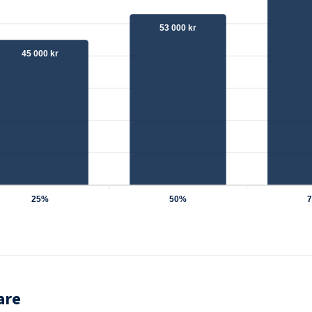
53 000 kr
45 000 kr
25%
50%
are