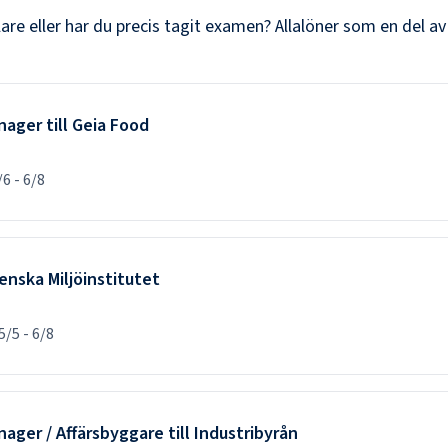
lare
eller har du precis tagit examen? Allalöner som en del av
ger till Geia Food
/6
-
6/8
venska Miljöinstitutet
5/5
-
6/8
ger / Affärsbyggare till Industribyrån