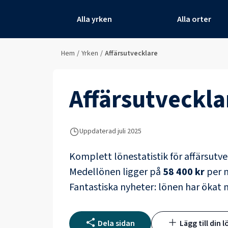
Alla yrken
Alla orter
Hem
/
Yrken
/
Affärsutvecklare
Affärsutveckla
Uppdaterad juli 2025
Komplett lönestatistik för
affärsutve
Medellönen ligger på
58 400 kr
per m
Fantastiska nyheter: lönen har ökat
Dela sidan
Lägg till din l