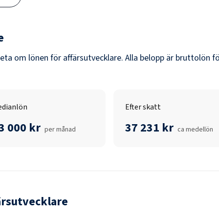
e
veta om lönen för
affärsutvecklare
. Alla belopp är bruttolön f
dianlön
Efter skatt
3 000 kr
37 231 kr
per månad
ca medellön
ärsutvecklare