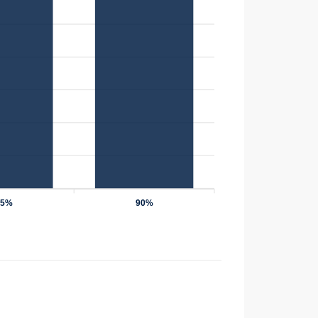
75%
90%