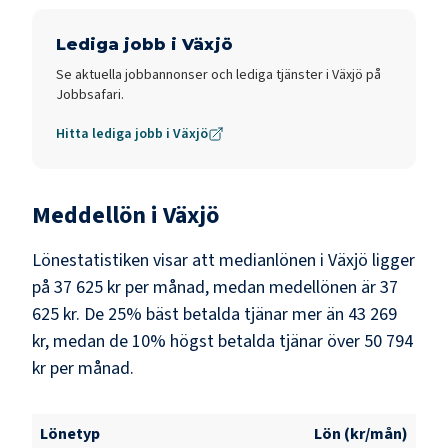
Lediga jobb i
Växjö
Se aktuella jobbannonser och lediga tjänster i
Växjö
på
Jobbsafari.
Hitta lediga jobb i
Växjö
Meddellön i
Växjö
Lönestatistiken visar att medianlönen i
Växjö
ligger
på
37 625 kr
per månad, medan medellönen är
37
625 kr
. De 25% bäst betalda tjänar mer än
43 269
kr
, medan de 10% högst betalda tjänar över
50 794
kr
per månad.
Lönetyp
Lön (kr/mån)