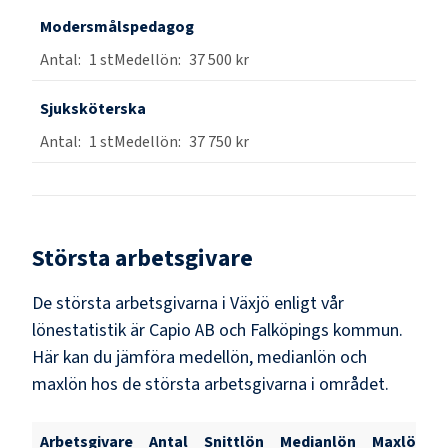
Modersmålspedagog
1
st
37 500 kr
Sjuksköterska
1
st
37 750 kr
Största arbetsgivare
De största arbetsgivarna i
Växjö
enligt vår
lönestatistik är
Capio AB och Falköpings kommun
.
Här kan du jämföra medellön, medianlön och
maxlön hos de största arbetsgivarna i området.
Arbetsgivare
Antal
Snittlön
Medianlön
Maxlön