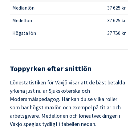
Medianlön
37 625 kr
Medellön
37 625 kr
Högsta lön
37 750 kr
Toppyrken efter snittlön
Lönestatistiken för
Växjö
visar att de bäst betalda
yrkena just nu är
Sjuksköterska och
Modersmålspedagog
. Här kan du se vilka roller
som har högst maxlön och exempel på titlar och
arbetsgivare. Medellönen och löneutvecklingen i
Växjö
speglas tydligt i tabellen nedan.