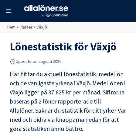
meny
Hem
/
Platser
/
Växjö
Lönestatistik för
Växjö
Uppdaterad
augusti 2026
Här hittar du aktuell lönestatistik, medellön
och de vanligaste yrkena i
Växjö
. Medellönen i
Växjö
ligger på
37 625 kr
per månad. Siffrorna
baseras på
2
löner rapporterade till
Allalöner. Saknar du statistik för ditt yrke? Var
med och bidra via knapparna nedan för att
göra statistiken ännu bättre.