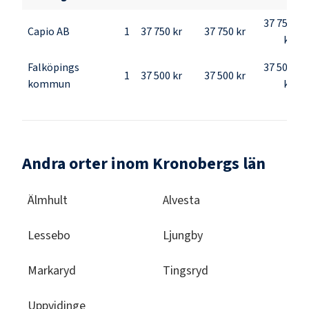
37 750
Capio AB
1
37 750 kr
37 750 kr
kr
Falköpings
37 500
1
37 500 kr
37 500 kr
kommun
kr
Andra orter inom Kronobergs län
Älmhult
Alvesta
Lessebo
Ljungby
Markaryd
Tingsryd
Uppvidinge