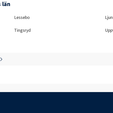
 län
Lessebo
Lju
Tingsryd
Upp