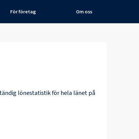
För företag
Om oss
ständig lönestatistik för hela länet på