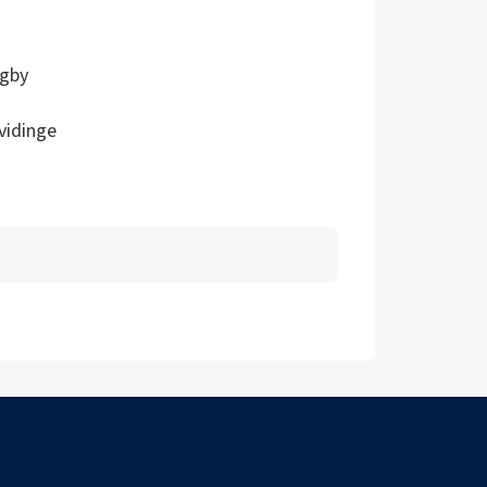
ngby
vidinge