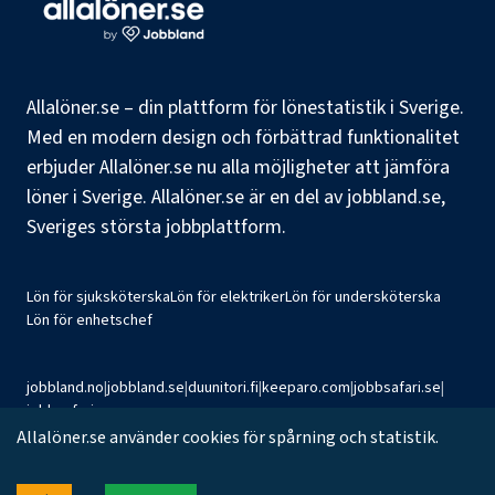
Allalöner.se – din plattform för lönestatistik i Sverige.
Med en modern design och förbättrad funktionalitet
erbjuder Allalöner.se nu alla möjligheter att jämföra
löner i Sverige. Allalöner.se är en del av jobbland.se,
Sveriges största jobbplattform.
Lön för sjuksköterska
Lön för elektriker
Lön för undersköterska
Lön för enhetschef
jobbland.no
|
jobbland.se
|
duunitori.fi
|
keeparo.com
|
jobbsafari.se
|
jobbsafari.no
Allalöner.se använder cookies för spårning och statistik.
©
2026
Jobbland AB