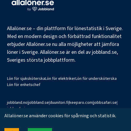
Allalöner.se – din plattform för lönestatistik i Sverige.
Med en modern design och förbättrad funktionalitet
erbjuder Allalöner.se nu alla möjligheter att jämföra
löner i Sverige. Allalöner.se är en del av jobbland.se,
Sveriges största jobbplattform.
Lön för sjuksköterska
Lön för elektriker
Lön för undersköterska
Lön för enhetschef
jobbland.no
|
jobbland.se
|
duunitori.fi
|
keeparo.com
|
jobbsafari.se
|
jobbsafari.no
Allalöner.se använder cookies för spårning och statistik.
©
2026
Jobbland AB