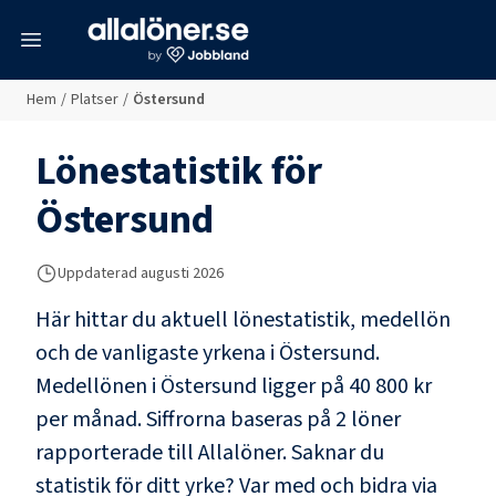
meny
Hem
/
Platser
/
Östersund
Lönestatistik för
Östersund
Uppdaterad
augusti 2026
Här hittar du aktuell lönestatistik, medellön
och de vanligaste yrkena i
Östersund
.
Medellönen i
Östersund
ligger på
40 800 kr
per månad. Siffrorna baseras på
2
löner
rapporterade till Allalöner. Saknar du
statistik för ditt yrke? Var med och bidra via