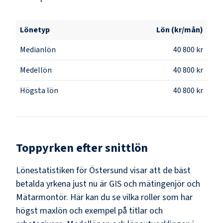
Lönetyp
Lön (kr/mån)
Medianlön
40 800 kr
Medellön
40 800 kr
Högsta lön
40 800 kr
Toppyrken efter snittlön
Lönestatistiken för
Östersund
visar att de bäst
betalda yrkena just nu är
GIS och mätingenjör och
Mätarmontör
. Här kan du se vilka roller som har
högst maxlön och exempel på titlar och