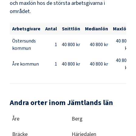
och maxlön hos de största arbetsgivarna i
området.
Arbetsgivare
Antal
Snittlön
Medianlön
Maxlön
Östersunds
40 800
1
40 800 kr
40 800 kr
kommun
kr
40 800
Åre kommun
1
40 800 kr
40 800 kr
kr
Andra orter inom Jämtlands län
Åre
Berg
Bräcke
Härjedalen