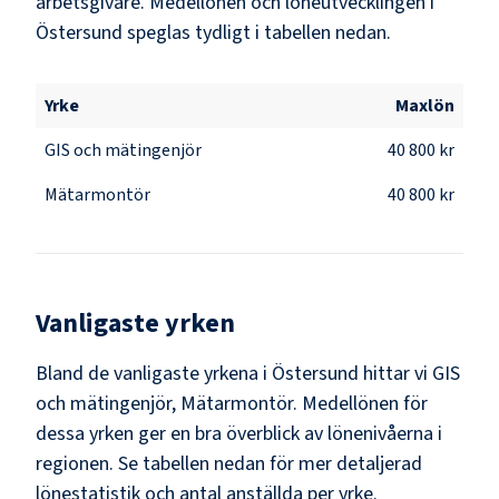
arbetsgivare. Medellönen och löneutvecklingen i
Östersund
speglas tydligt i tabellen nedan.
Yrke
Maxlön
GIS och mätingenjör
40 800 kr
Mätarmontör
40 800 kr
Vanligaste yrken
Bland de vanligaste yrkena i
Östersund
hittar vi
GIS
och mätingenjör, Mätarmontör
. Medellönen för
dessa yrken ger en bra överblick av lönenivåerna i
regionen. Se tabellen nedan för mer detaljerad
lönestatistik och antal anställda per yrke.