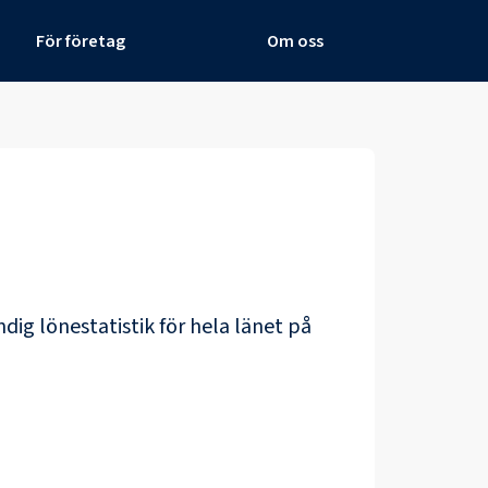
För företag
Om oss
ndig lönestatistik för hela länet på