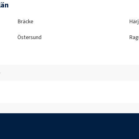
län
Bräcke
Här
Östersund
Rag