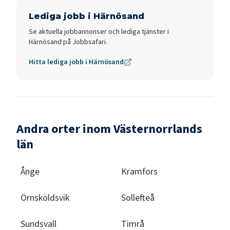
Lediga jobb i
Härnösand
Se aktuella jobbannonser och lediga tjänster i
Härnösand
på Jobbsafari.
Hitta lediga jobb i
Härnösand
Andra orter inom Västernorrlands
län
Ånge
Kramfors
Örnsköldsvik
Sollefteå
Sundsvall
Timrå