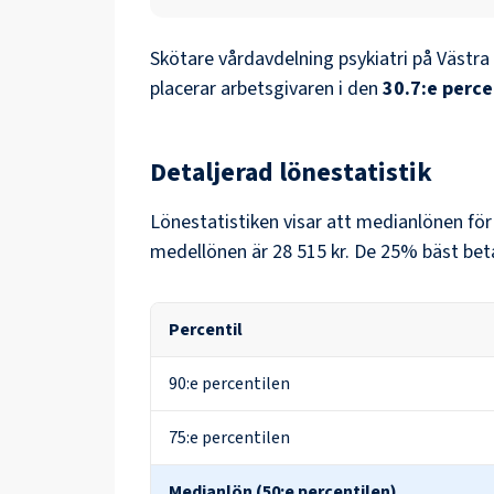
Skötare vårdavdelning psykiatri
på
Västra
placerar arbetsgivaren i den
30.7
:e perce
Detaljerad lönestatistik
Lönestatistiken visar att medianlönen fö
medellönen är
28 515 kr
. De 25% bäst bet
Percentil
90:e percentilen
75:e percentilen
Medianlön (50:e percentilen)