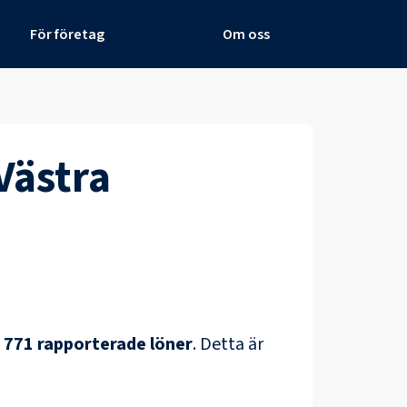
För företag
Om oss
Västra
å
771
rapporterade löner
.
Detta är