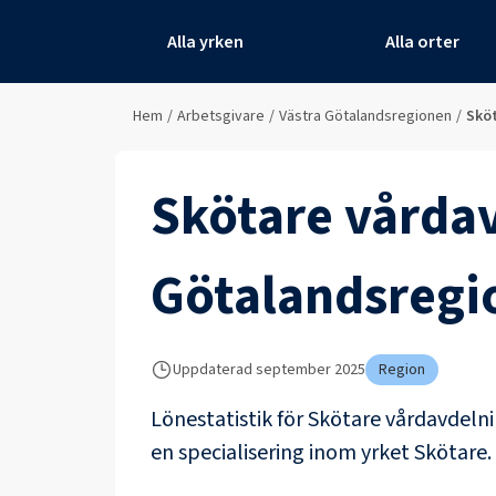
Alla yrken
Alla orter
Hem
/
Arbetsgivare
/
Västra Götalandsregionen
/
Sköt
Skötare vårdav
Götalandsregi
Uppdaterad
september 2025
Region
Lönestatistik för
Skötare vårdavdelni
en specialisering inom yrket
Skötare
.