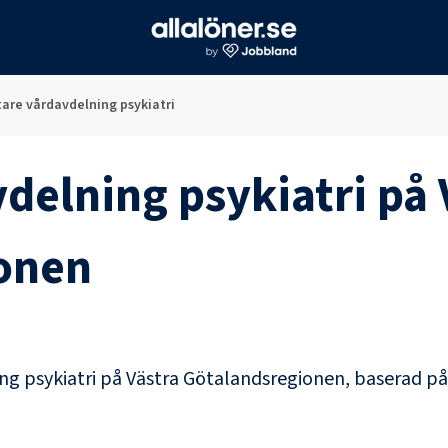
are vårdavdelning psykiatri
delning psykiatri
på
onen
ng psykiatri
på
Västra Götalandsregionen
, baserad p