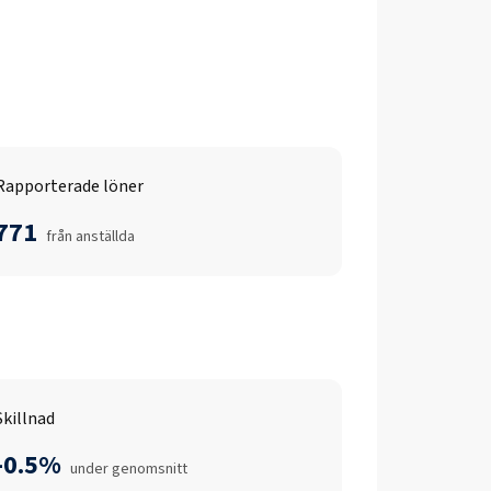
Rapporterade löner
771
från anställda
Skillnad
-0.5%
under genomsnitt