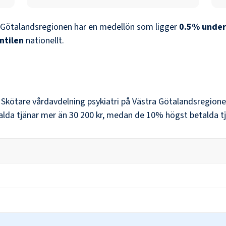
 Götalandsregionen
har en medellön som ligger
0.5
%
under
ntilen
nationellt.
r
Skötare vårdavdelning psykiatri
på
Västra Götalandsregion
alda tjänar mer än
30 200 kr
, medan de 10% högst betalda tj