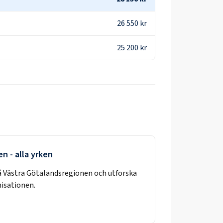
26 550 kr
25 200 kr
en
- alla yrken
å
Västra Götalandsregionen
och utforska
nisationen.