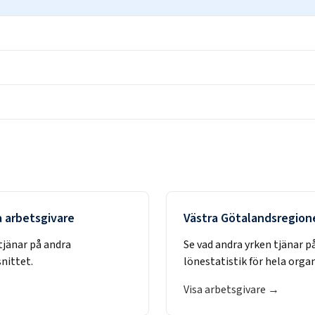
a arbetsgivare
Västra Götalandsregion
tjänar på andra
Se vad andra yrken tjänar p
nittet.
lönestatistik för hela orga
Visa arbetsgivare →