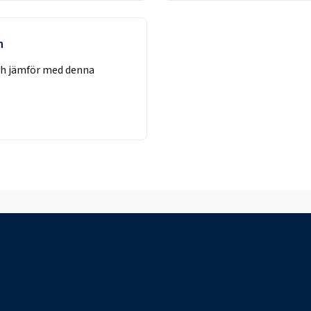
n
h jämför med denna