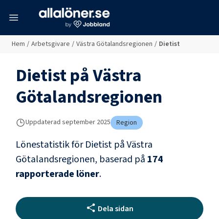
meny
Hem
/
Arbetsgivare
/
Västra Götalandsregionen
/
Dietist
Dietist
på
Västra
Götalandsregionen
Uppdaterad
september 2025
Region
Lönestatistik för
Dietist
på
Västra
Götalandsregionen
, baserad på
174
rapporterade löner
.
Dela sidan