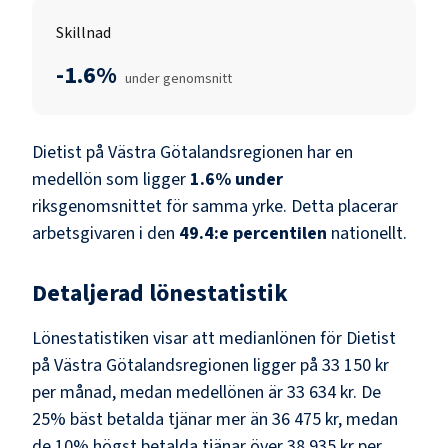
Skillnad
-1.6%
under genomsnitt
Dietist
på
Västra Götalandsregionen
har en
medellön som ligger
1.6
%
under
riksgenomsnittet för samma yrke. Detta placerar
arbetsgivaren i den
49.4
:e percentilen
nationellt.
Detaljerad lönestatistik
Lönestatistiken visar att medianlönen för
Dietist
på
Västra Götalandsregionen
ligger på
33 150 kr
per månad, medan medellönen är
33 634 kr
. De
25% bäst betalda tjänar mer än
36 475 kr
, medan
de 10% högst betalda tjänar över
38 935 kr
per