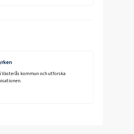
 yrken
å
Västerås kommun
och utforska
nisationen.