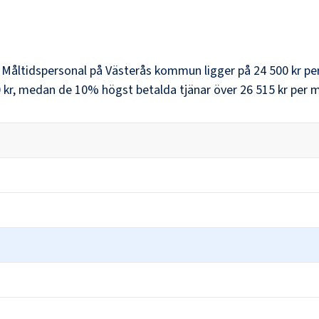
r
Måltidspersonal
på
Västerås kommun
ligger på
24 500 kr
pe
 kr
, medan de 10% högst betalda tjänar över
26 515 kr
per m