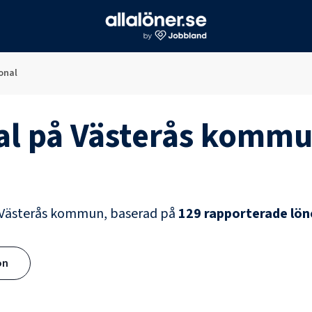
onal
al
på
Västerås komm
Västerås kommun
, baserad på
129
rapporterade lön
ön