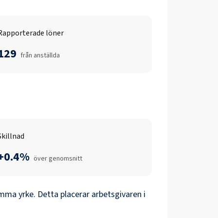
Rapporterade löner
129
från anställda
Skillnad
+0.4%
över genomsnitt
mma yrke. Detta placerar arbetsgivaren i