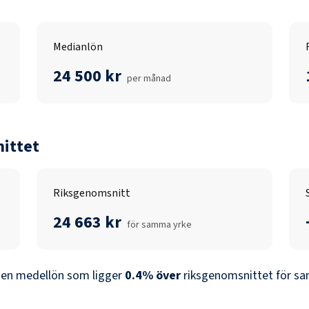
Medianlön
24 500 kr
per månad
ittet
Riksgenomsnitt
24 663 kr
för samma yrke
 en medellön som ligger
0.4
%
över
riksgenomsnittet för sa