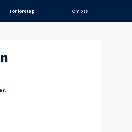
För företag
Om oss
un
er
.