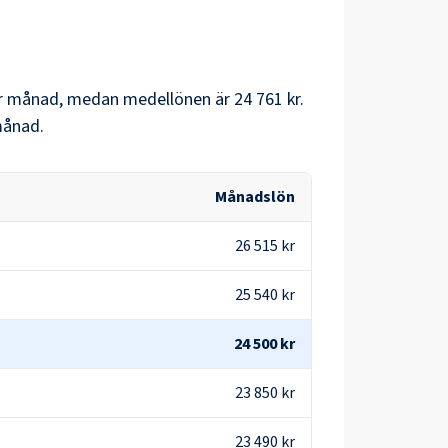
r månad, medan medellönen är
24 761 kr
.
ånad.
Månadslön
26 515 kr
25 540 kr
24 500 kr
23 850 kr
23 490 kr