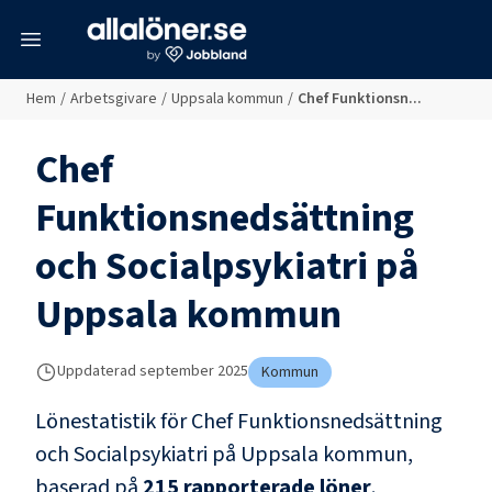
meny
Hem
/
Arbetsgivare
/
Uppsala kommun
/
Chef Funktionsn...
Chef
Funktionsnedsättning
och Socialpsykiatri
på
Uppsala kommun
Uppdaterad
september 2025
Kommun
Lönestatistik för
Chef Funktionsnedsättning
och Socialpsykiatri
på
Uppsala kommun
,
baserad på
215
rapporterade löner
.