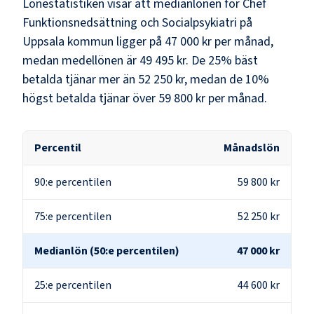
Lönestatistiken visar att medianlönen för
Chef
Funktionsnedsättning och Socialpsykiatri
på
Uppsala kommun
ligger på
47 000 kr
per månad,
medan medellönen är
49 495 kr
. De 25% bäst
betalda tjänar mer än
52 250 kr
, medan de 10%
högst betalda tjänar över
59 800 kr
per månad.
Percentil
Månadslön
90:e percentilen
59 800 kr
75:e percentilen
52 250 kr
Medianlön (50:e percentilen)
47 000 kr
25:e percentilen
44 600 kr