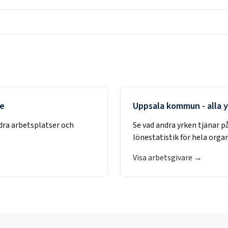
re
Uppsala kommun
- alla 
dra arbetsplatser och
Se vad andra yrken tjänar p
lönestatistik för hela orga
Visa arbetsgivare →