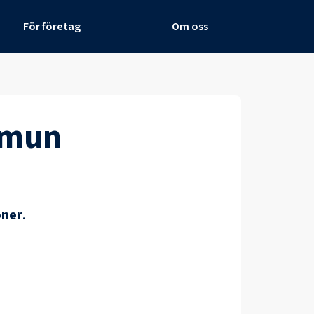
För företag
Om oss
mmun
öner
.