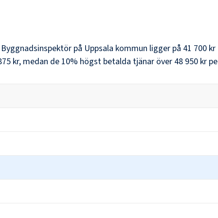
r
Byggnadsinspektör
på
Uppsala kommun
ligger på
41 700 kr
875 kr
, medan de 10% högst betalda tjänar över
48 950 kr
pe