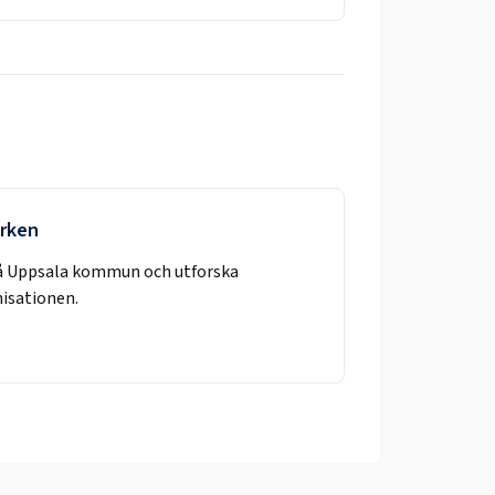
yrken
å
Uppsala kommun
och utforska
nisationen.