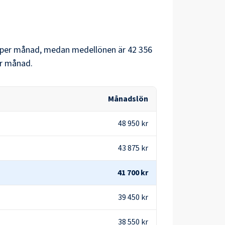
per månad, medan medellönen är
42 356
r månad.
Månadslön
48 950 kr
43 875 kr
41 700 kr
39 450 kr
38 550 kr