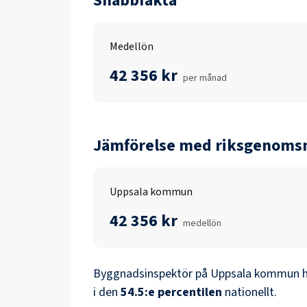
Snabbfakta
Medellön
42 356 kr
per månad
Jämförelse med riksgenomsn
Uppsala kommun
42 356 kr
medellön
Byggnadsinspektör
på
Uppsala kommun
h
i den
54.5
:e percentilen
nationellt.