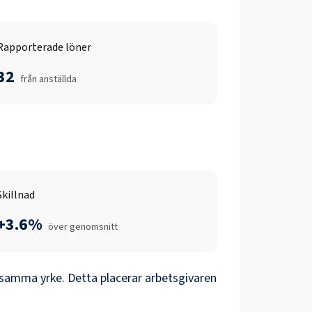
Rapporterade löner
32
från anställda
Skillnad
+3.6%
över genomsnitt
 samma yrke. Detta placerar arbetsgivaren