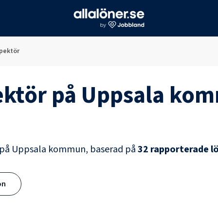
pektör
ktör
på
Uppsala ko
på
Uppsala kommun
, baserad på
32
rapporterade l
ön