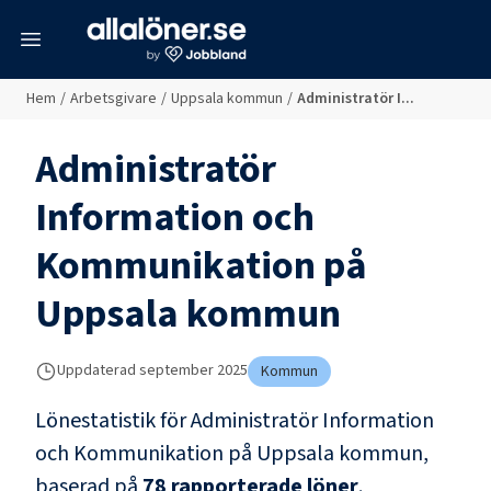
meny
Hem
/
Arbetsgivare
/
Uppsala kommun
/
Administratör I...
Administratör
Information och
Kommunikation
på
Uppsala kommun
Uppdaterad
september 2025
Kommun
Lönestatistik för
Administratör Information
och Kommunikation
på
Uppsala kommun
,
baserad på
78
rapporterade löner
.