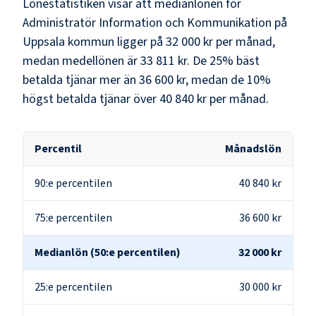
Lönestatistiken visar att medianlönen för
Administratör Information och Kommunikation
på
Uppsala kommun
ligger på
32 000 kr
per månad,
medan medellönen är
33 811 kr
. De 25% bäst
betalda tjänar mer än
36 600 kr
, medan de 10%
högst betalda tjänar över
40 840 kr
per månad.
Percentil
Månadslön
90:e percentilen
40 840 kr
75:e percentilen
36 600 kr
Medianlön (50:e percentilen)
32 000 kr
25:e percentilen
30 000 kr