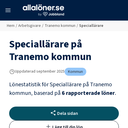
meny
Hem
/
Arbetsgivare
/
Tranemo kommun
/
Speciallärare
Speciallärare
på
Tranemo kommun
Uppdaterad
september 2025
Kommun
Lönestatistik för
Speciallärare
på
Tranemo
kommun
, baserad på
6
rapporterade löner
.
Dela sidan
Lägg till din lön