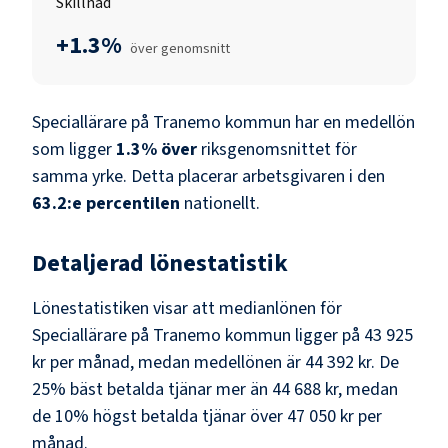
Skillnad
+1.3%
över genomsnitt
Speciallärare
på
Tranemo kommun
har en medellön
som ligger
1.3
%
över
riksgenomsnittet för
samma yrke. Detta placerar arbetsgivaren i den
63.2
:e percentilen
nationellt.
Detaljerad lönestatistik
Lönestatistiken visar att medianlönen för
Speciallärare
på
Tranemo kommun
ligger på
43 925
kr
per månad, medan medellönen är
44 392 kr
. De
25% bäst betalda tjänar mer än
44 688 kr
, medan
de 10% högst betalda tjänar över
47 050 kr
per
månad.