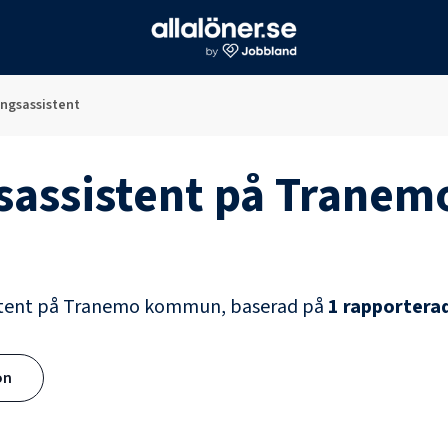
ingsassistent
sassistent
på
Tranem
tent
på
Tranemo kommun
, baserad på
1
rapporterad
ön