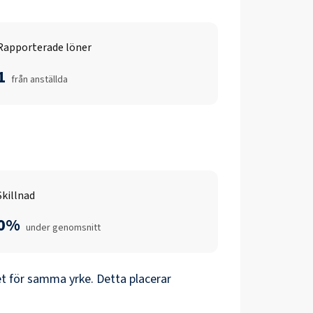
Rapporterade löner
1
från anställda
Skillnad
0%
under genomsnitt
t för samma yrke. Detta placerar