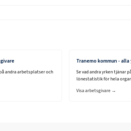
sgivare
Tranemo kommun
- alla
på andra arbetsplatser och
Se vad andra yrken tjänar p
lönestatistik för hela orga
Visa arbetsgivare →