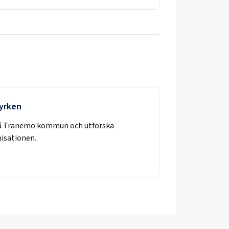
 yrken
å
Tranemo kommun
och utforska
nisationen.