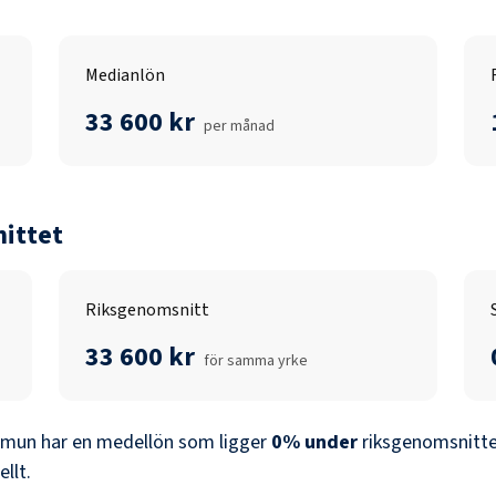
Medianlön
33 600 kr
per månad
ittet
Riksgenomsnitt
33 600 kr
för samma yrke
mmun
har en medellön som ligger
0
%
under
riksgenomsnitte
ellt.