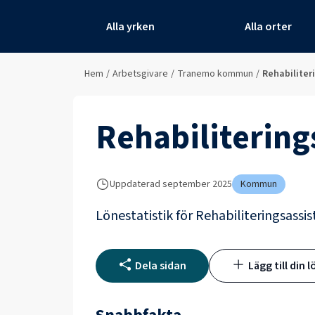
Alla yrken
Alla orter
Hem
/
Arbetsgivare
/
Tranemo kommun
/
Rehabiliter
Rehabilitering
Uppdaterad
september 2025
Kommun
Lönestatistik för
Rehabiliteringsassis
Dela sidan
Lägg till din l