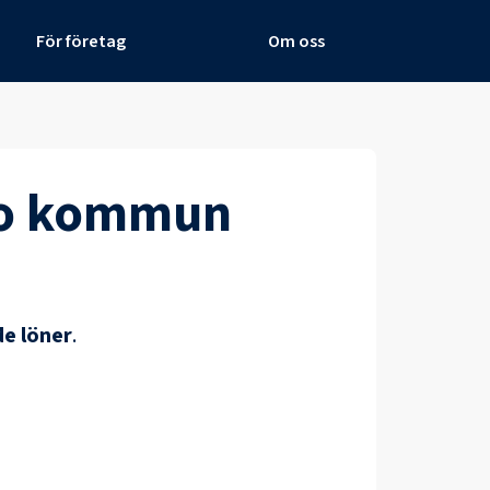
För företag
Om oss
o kommun
e löner
.