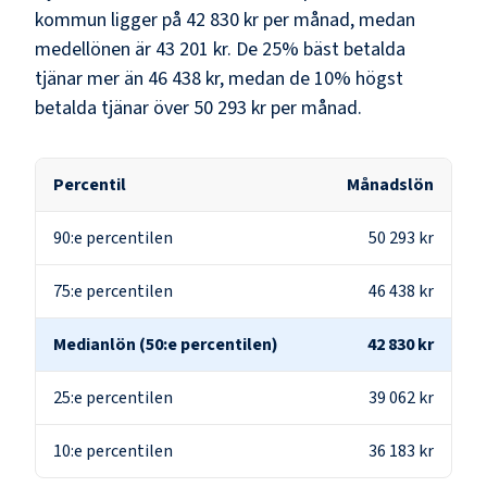
kommun
ligger på
42 830 kr
per månad, medan
medellönen är
43 201 kr
. De 25% bäst betalda
tjänar mer än
46 438 kr
, medan de 10% högst
betalda tjänar över
50 293 kr
per månad.
Percentil
Månadslön
90:e percentilen
50 293 kr
75:e percentilen
46 438 kr
Medianlön (50:e percentilen)
42 830 kr
25:e percentilen
39 062 kr
10:e percentilen
36 183 kr