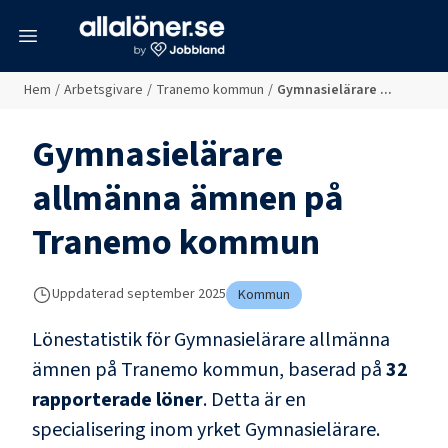
meny
Hem
/
Arbetsgivare
/
Tranemo kommun
/
Gymnasielärare ...
Gymnasielärare
allmänna ämnen
på
Tranemo kommun
Uppdaterad
september 2025
Kommun
Lönestatistik för
Gymnasielärare allmänna
ämnen
på
Tranemo kommun
, baserad på
32
rapporterade löner
.
Detta är en
specialisering inom yrket
Gymnasielärare
.