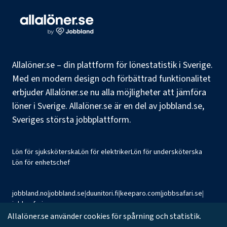
Allalöner.se – din plattform för lönestatistik i Sverige.
Med en modern design och förbättrad funktionalitet
erbjuder Allalöner.se nu alla möjligheter att jämföra
löner i Sverige. Allalöner.se är en del av jobbland.se,
Sveriges största jobbplattform.
Lön för sjuksköterska
Lön för elektriker
Lön för undersköterska
Lön för enhetschef
jobbland.no
|
jobbland.se
|
duunitori.fi
|
keeparo.com
|
jobbsafari.se
|
jobbsafari.no
Allalöner.se använder cookies för spårning och statistik.