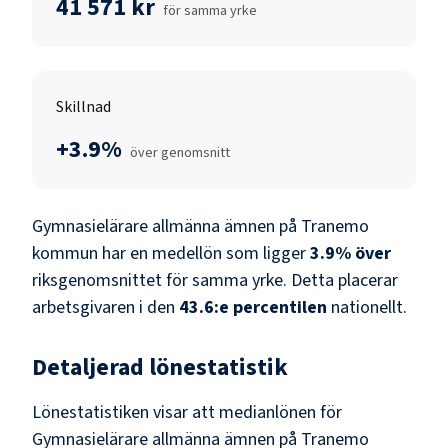
41 571 kr
för samma yrke
Skillnad
+3.9%
över genomsnitt
Gymnasielärare allmänna ämnen
på
Tranemo
kommun
har en medellön som ligger
3.9
%
över
riksgenomsnittet för samma yrke. Detta placerar
arbetsgivaren i den
43.6
:e percentilen
nationellt.
Detaljerad lönestatistik
Lönestatistiken visar att medianlönen för
Gymnasielärare allmänna ämnen
på
Tranemo