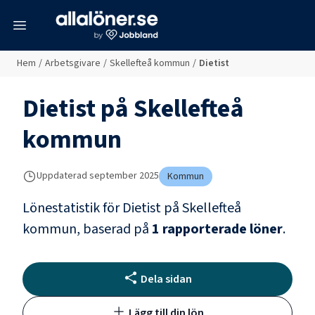
meny
Hem
/
Arbetsgivare
/
Skellefteå kommun
/
Dietist
Dietist
på
Skellefteå
kommun
Uppdaterad
september 2025
Kommun
Lönestatistik för
Dietist
på
Skellefteå
kommun
, baserad på
1
rapporterade löner
.
Dela sidan
Lägg till din lön