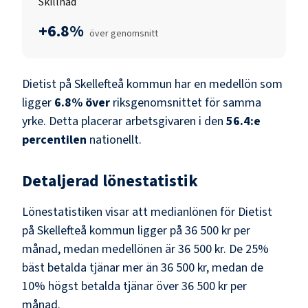
Skillnad
+6.8%
över genomsnitt
Dietist
på
Skellefteå kommun
har en medellön som
ligger
6.8
%
över
riksgenomsnittet för samma
yrke. Detta placerar arbetsgivaren i den
56.4
:e
percentilen
nationellt.
Detaljerad lönestatistik
Lönestatistiken visar att medianlönen för
Dietist
på
Skellefteå kommun
ligger på
36 500 kr
per
månad, medan medellönen är
36 500 kr
. De 25%
bäst betalda tjänar mer än
36 500 kr
, medan de
10% högst betalda tjänar över
36 500 kr
per
månad.