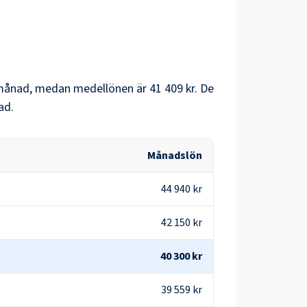
månad, medan medellönen är
41 409 kr
. De
ad.
Månadslön
44 940 kr
42 150 kr
40 300 kr
39 559 kr