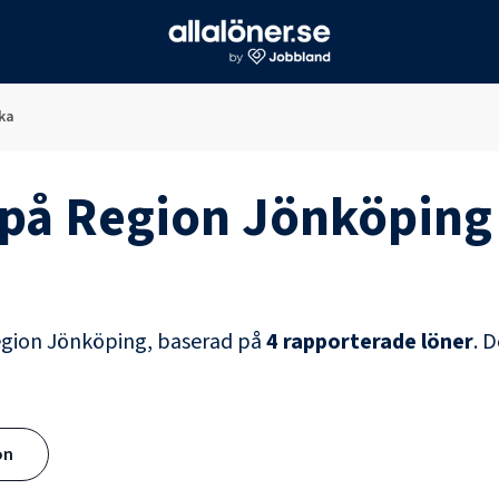
ka
på
Region Jönköping
gion Jönköping
, baserad på
4
rapporterade löner
.
D
ön