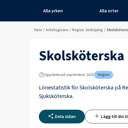
Alla yrken
Alla orter
Hem
/
Arbetsgivare
/
Region Jönköping
/
Skolsköters
Skolsköterska
Uppdaterad
september 2025
Region
Lönestatistik för
Skolsköterska
på
Re
Sjuksköterska
.
Dela sidan
Lägg till din l