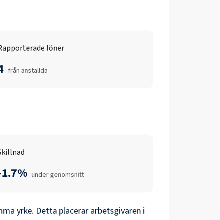
Rapporterade löner
4
från anställda
Skillnad
-1.7%
under genomsnitt
ma yrke. Detta placerar arbetsgivaren i