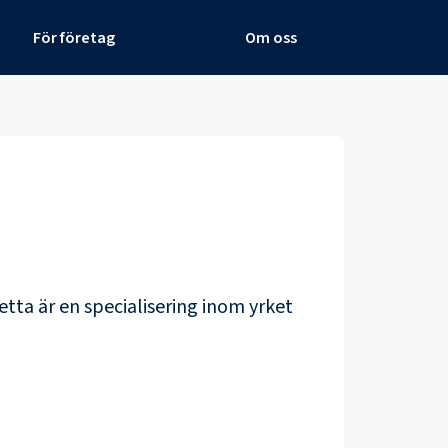
För företag
Om oss
etta är en specialisering inom yrket