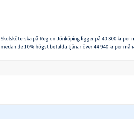
r
Skolsköterska
på
Region Jönköping
ligger på
40 300 kr
per 
, medan de 10% högst betalda tjänar över
44 940 kr
per mån