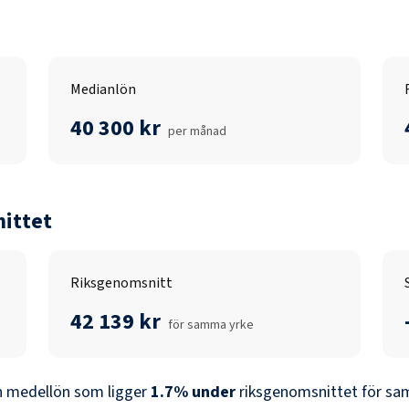
Medianlön
40 300 kr
per månad
ittet
Riksgenomsnitt
42 139 kr
för samma yrke
n medellön som ligger
1.7
%
under
riksgenomsnittet för sam