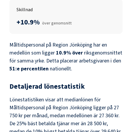
Skillnad
+10.9%
över genomsnitt
Måltidspersonal
på
Region Jönköping
har en
medellön som ligger
10.9
%
över
riksgenomsnittet
för samma yrke. Detta placerar arbetsgivaren i den
51
:e percentilen
nationellt.
Detaljerad lönestatistik
Lönestatistiken visar att medianlönen för
Måltidspersonal
på
Region Jönköping
ligger på
27
750 kr
per månad, medan medellönen är
27 360 kr
.
De 25% bäst betalda tjänar mer än
28 500 kr
,
medan de 10% högst betalda tjänar över
29 640 kr