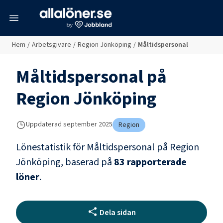
meny
Hem
/
Arbetsgivare
/
Region Jönköping
/
Måltidspersonal
Måltidspersonal
på
Region Jönköping
Uppdaterad
september 2025
Region
Lönestatistik för
Måltidspersonal
på
Region
Jönköping
, baserad på
83
rapporterade
löner
.
Dela sidan