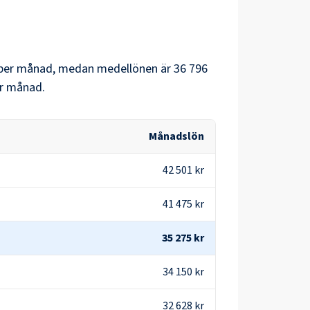
per månad, medan medellönen är
36 796
r månad.
Månadslön
42 501 kr
41 475 kr
35 275 kr
34 150 kr
32 628 kr