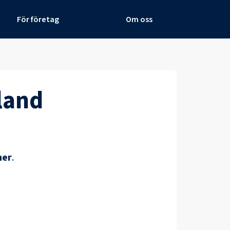
För företag
Om oss
land
ner
.