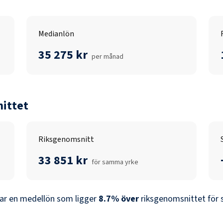
Medianlön
35 275 kr
per månad
ittet
Riksgenomsnitt
33 851 kr
för samma yrke
ar en medellön som ligger
8.7
%
över
riksgenomsnittet för 