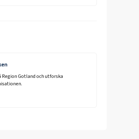
rken
å
Region Gotland
och utforska
nisationen.