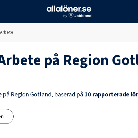
 Arbete
 Arbete
på
Region Got
e
på
Region Gotland
, baserad på
10
rapporterade lö
ön