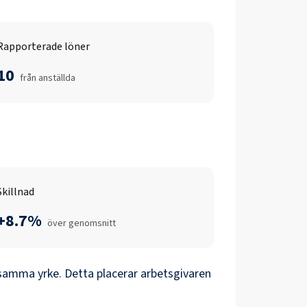
Rapporterade löner
10
från anställda
Skillnad
+8.7%
över genomsnitt
samma yrke. Detta placerar arbetsgivaren