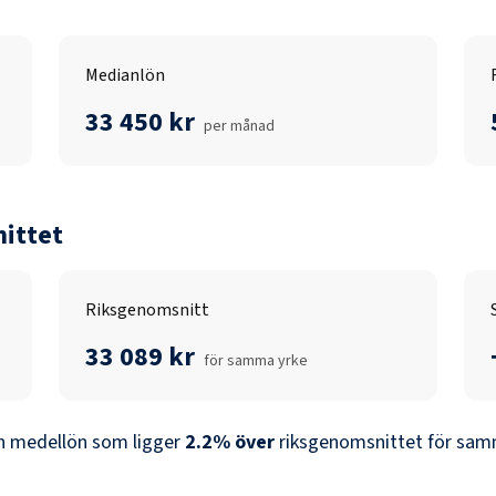
Medianlön
33 450 kr
per månad
ittet
Riksgenomsnitt
33 089 kr
för samma yrke
n medellön som ligger
2.2
%
över
riksgenomsnittet för samm