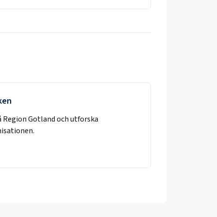
rken
å
Region Gotland
och utforska
nisationen.