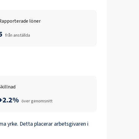
Rapporterade löner
5
från anställda
Skillnad
+2.2%
över genomsnitt
a yrke. Detta placerar arbetsgivaren i