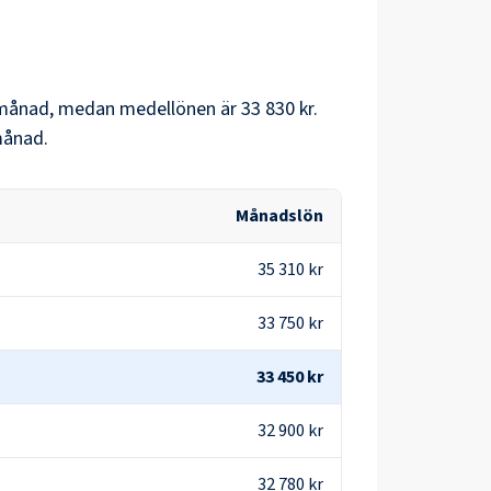
månad, medan medellönen är
33 830 kr
.
ånad.
Månadslön
35 310 kr
33 750 kr
33 450 kr
32 900 kr
32 780 kr