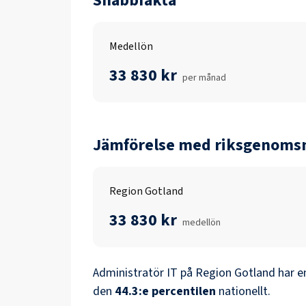
Snabbfakta
Medellön
33 830 kr
per månad
Jämförelse med riksgenomsn
Region Gotland
33 830 kr
medellön
Administratör IT
på
Region Gotland
har e
den
44.3
:e percentilen
nationellt.