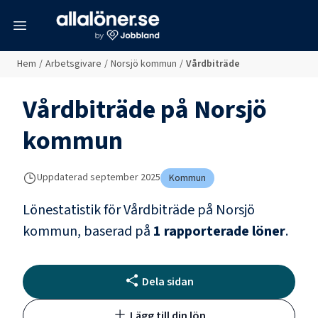
meny
Hem
/
Arbetsgivare
/
Norsjö kommun
/
Vårdbiträde
Vårdbiträde
på
Norsjö
kommun
Uppdaterad
september 2025
Kommun
Lönestatistik för
Vårdbiträde
på
Norsjö
kommun
, baserad på
1
rapporterade löner
.
Dela sidan
Lägg till din lön