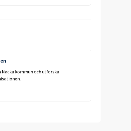
ken
å
Nacka kommun
och utforska
nisationen.