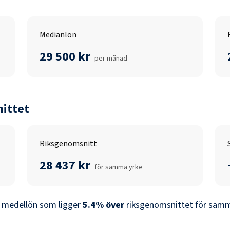
Medianlön
29 500 kr
per månad
ittet
Riksgenomsnitt
28 437 kr
för samma yrke
 medellön som ligger
5.4
%
över
riksgenomsnittet för samma