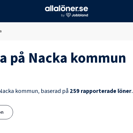
a
a
på
Nacka kommun
Nacka kommun
, baserad på
259
rapporterade löner
.
ön