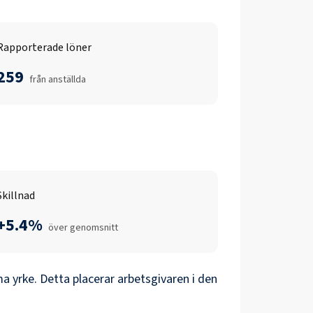
Rapporterade löner
259
från anställda
Skillnad
+5.4%
över genomsnitt
 yrke. Detta placerar arbetsgivaren i den