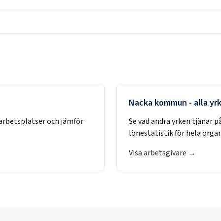
Nacka kommun
- alla yr
arbetsplatser och jämför
Se vad andra yrken tjänar p
lönestatistik för hela orga
Visa arbetsgivare →