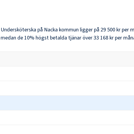
r
Undersköterska
på
Nacka kommun
ligger på
29 500 kr
per m
, medan de 10% högst betalda tjänar över
33 168 kr
per mån