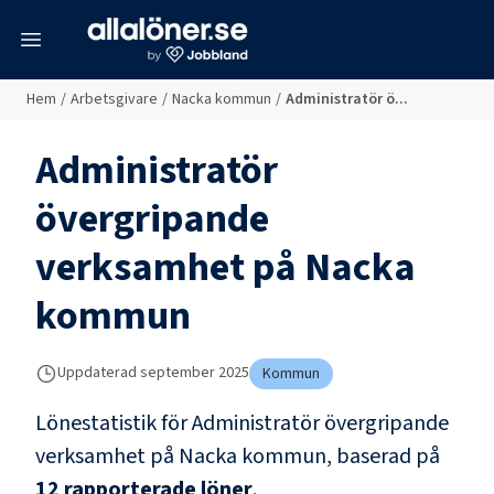
meny
Hem
/
Arbetsgivare
/
Nacka kommun
/
Administratör ö...
Administratör
övergripande
verksamhet
på
Nacka
kommun
Uppdaterad
september 2025
Kommun
Lönestatistik för
Administratör övergripande
verksamhet
på
Nacka kommun
, baserad på
12
rapporterade löner
.