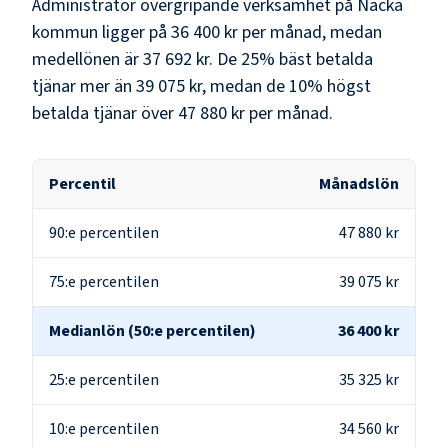
Administratör övergripande verksamhet
på
Nacka
kommun
ligger på
36 400 kr
per månad, medan
medellönen är
37 692 kr
. De 25% bäst betalda
tjänar mer än
39 075 kr
, medan de 10% högst
betalda tjänar över
47 880 kr
per månad.
Percentil
Månadslön
90:e percentilen
47 880 kr
75:e percentilen
39 075 kr
Medianlön (50:e percentilen)
36 400 kr
25:e percentilen
35 325 kr
10:e percentilen
34 560 kr