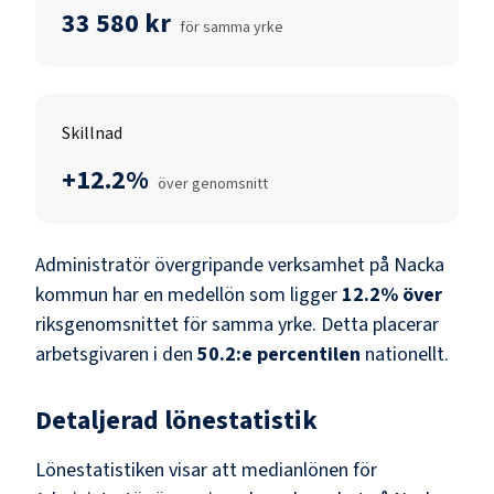
33 580 kr
för samma yrke
Skillnad
+12.2%
över genomsnitt
Administratör övergripande verksamhet
på
Nacka
kommun
har en medellön som ligger
12.2
%
över
riksgenomsnittet för samma yrke. Detta placerar
arbetsgivaren i den
50.2
:e percentilen
nationellt.
Detaljerad lönestatistik
Lönestatistiken visar att medianlönen för