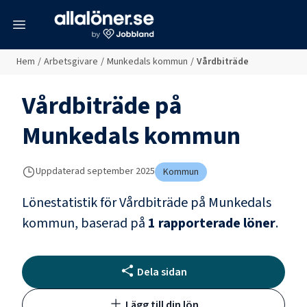
meny
Hem
/
Arbetsgivare
/
Munkedals kommun
/
Vårdbiträde
Vårdbiträde
på
Munkedals kommun
Uppdaterad
september 2025
Kommun
Lönestatistik för
Vårdbiträde
på
Munkedals
kommun
, baserad på
1
rapporterade löner
.
Dela sidan
Lägg till din lön