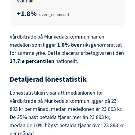
Skillnad
+1.8%
över genomsnitt
Vårdbiträde
på
Munkedals kommun
har en
medellön som ligger
1.8
%
över
riksgenomsnittet
för samma yrke. Detta placerar arbetsgivaren i den
27.7
:e percentilen
nationellt.
Detaljerad lönestatistik
Lönestatistiken visar att medianlönen för
Vårdbiträde
på
Munkedals kommun
ligger på
23
893 kr
per månad, medan medellönen är
23 893 kr
.
De 25% bäst betalda tjänar mer än
23 893 kr
,
medan de 10% högst betalda tjänar över
23 893 kr
per månad.