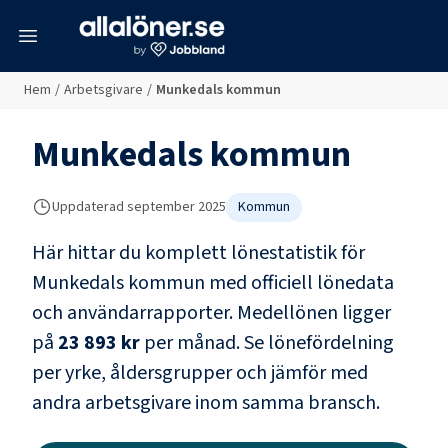
meny
Hem
/
Arbetsgivare
/
Munkedals kommun
Munkedals kommun
Uppdaterad
september 2025
Kommun
Här hittar du komplett lönestatistik för
Munkedals kommun
med officiell lönedata
och användarrapporter
. Medellönen ligger
på
23 893 kr
per månad.
Se lönefördelning
per yrke, åldersgrupper och jämför med
andra arbetsgivare inom samma bransch.