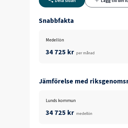
Dela sidan
Lägg till din l
Snabbfakta
Medellön
34 725 kr
per månad
Jämförelse med riksgenomsn
Lunds kommun
34 725 kr
medellön