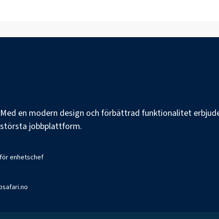
e. Med en modern design och förbättrad funktionalitet erbjuder
s största jobbplattform.
 för enhetschef
bsafari.no