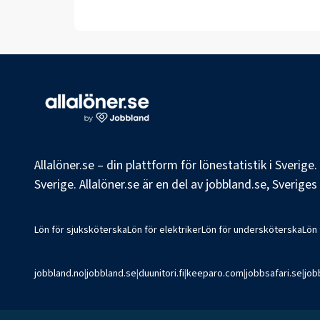
Allalöner.se – din plattform för lönestatistik i Sverig
Sverige. Allalöner.se är en del av jobbland.se, Sverige
Lön för sjuksköterska
Lön för elektriker
Lön för undersköterska
Lön
jobbland.no
|
jobbland.se
|
duunitori.fi
|
keeparo.com
|
jobbsafari.se
|
job
©
2026
Jobbland AB