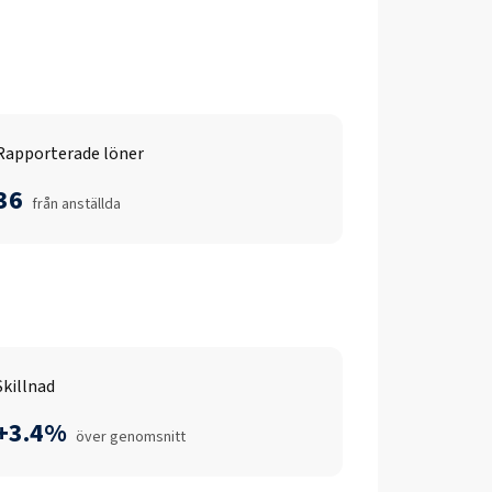
Rapporterade löner
36
från anställda
Skillnad
+3.4%
över genomsnitt