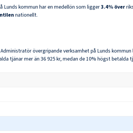
å
Lunds kommun
har en medellön som ligger
3.4
%
över
ri
ntilen
nationellt.
r
Administratör övergripande verksamhet
på
Lunds kommun
alda tjänar mer än
36 925 kr
, medan de 10% högst betalda tj