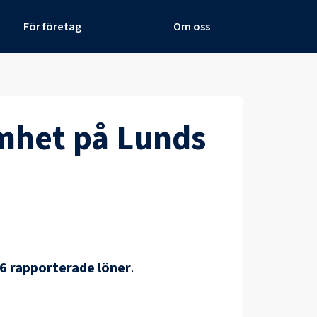
För företag
Om oss
amhet
på
Lunds
6
rapporterade löner
.