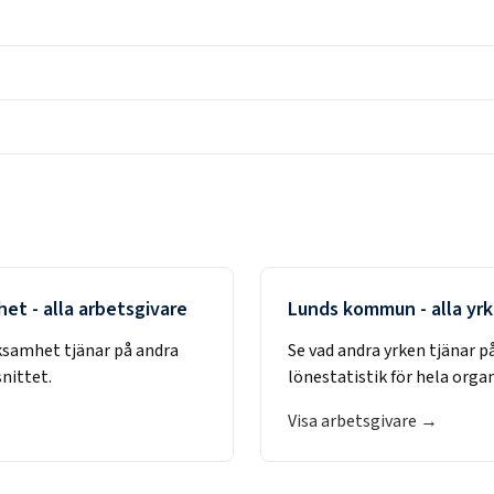
het
- alla arbetsgivare
Lunds kommun
- alla yr
rksamhet
tjänar på andra
Se vad andra yrken tjänar p
nittet.
lönestatistik för hela orga
Visa arbetsgivare →