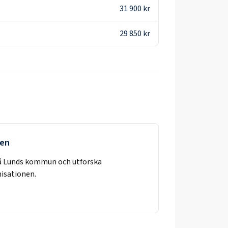
31 900 kr
29 850 kr
ken
å
Lunds kommun
och utforska
nisationen.