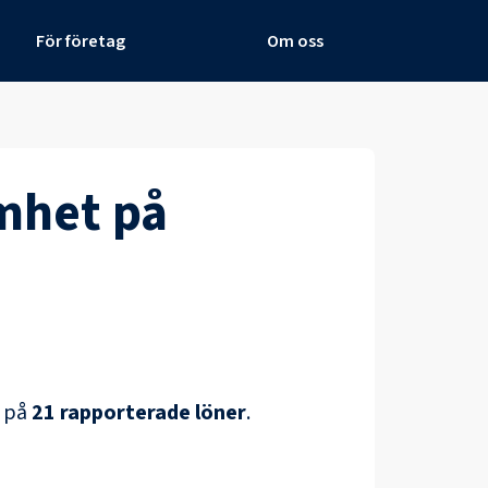
För företag
Om oss
amhet
på
d på
21
rapporterade löner
.