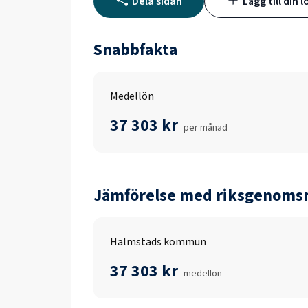
Dela sidan
Lägg till din l
Snabbfakta
Medellön
37 303 kr
per månad
Jämförelse med riksgenomsn
Halmstads kommun
37 303 kr
medellön