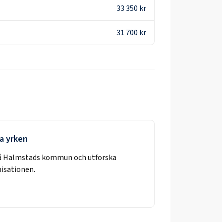
33 350 kr
31 700 kr
la yrken
å
Halmstads kommun
och utforska
nisationen.