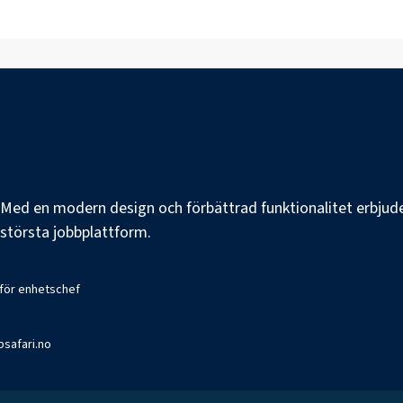
e. Med en modern design och förbättrad funktionalitet erbjuder
s största jobbplattform.
 för enhetschef
bsafari.no