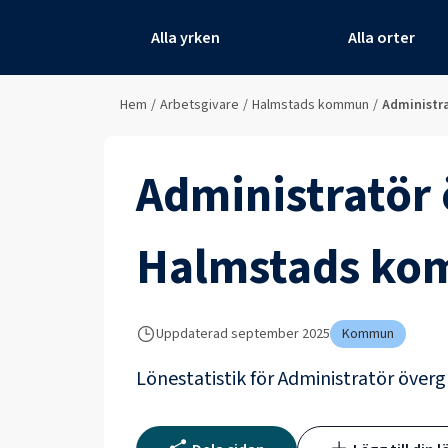
Alla yrken
Alla orter
Hem
/
Arbetsgivare
/
Halmstads kommun
/
Administr
Administratör
Halmstads k
Uppdaterad
september 2025
Kommun
Lönestatistik för
Administratör över