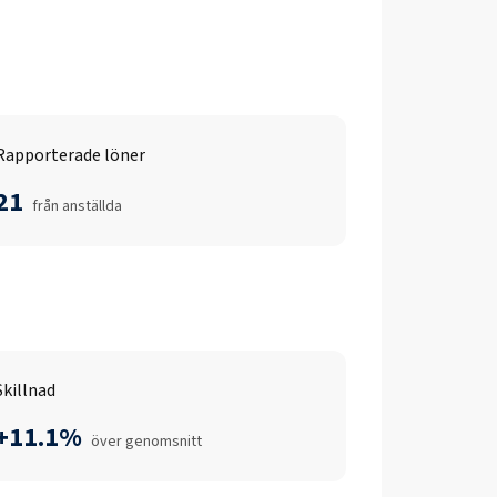
Rapporterade löner
21
från anställda
Skillnad
+11.1%
över genomsnitt