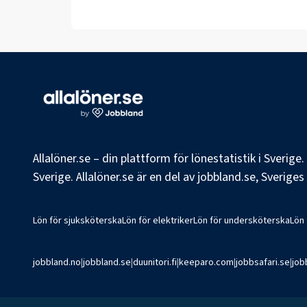
Allalöner.se – din plattform för lönestatistik i Sverig
Sverige. Allalöner.se är en del av jobbland.se, Sverige
Lön för sjuksköterska
Lön för elektriker
Lön för undersköterska
Lön
jobbland.no
|
jobbland.se
|
duunitori.fi
|
keeparo.com
|
jobbsafari.se
|
job
©
2026
Jobbland AB