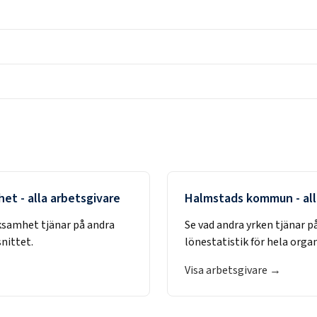
het
- alla arbetsgivare
Halmstads kommun
- al
rksamhet
tjänar på andra
Se vad andra yrken tjänar p
nittet.
lönestatistik för hela orga
Visa arbetsgivare →