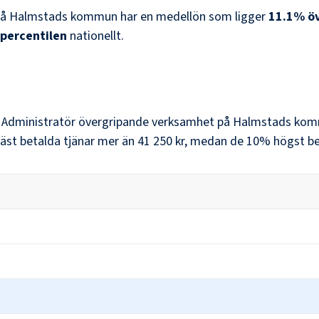
å
Halmstads kommun
har en medellön som ligger
11.1
%
ö
 percentilen
nationellt.
r
Administratör övergripande verksamhet
på
Halmstads ko
äst betalda tjänar mer än
41 250 kr
, medan de 10% högst bet