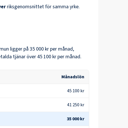
ver
riksgenomsnittet för samma yrke.
mmun
ligger på
35 000 kr
per månad,
alda tjänar över
45 100 kr
per månad.
Månadslön
45 100 kr
41 250 kr
35 000 kr