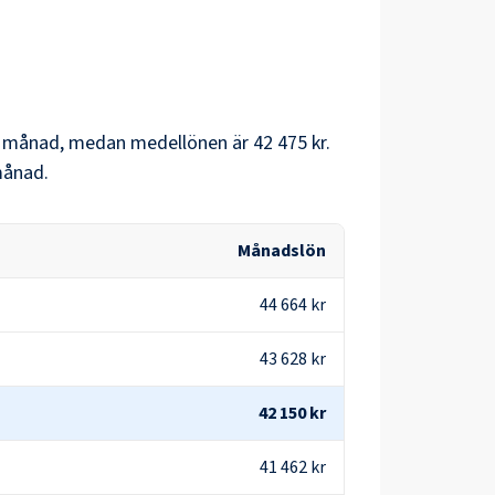
 månad, medan medellönen är
42 475 kr
.
ånad.
Månadslön
44 664 kr
43 628 kr
42 150 kr
41 462 kr