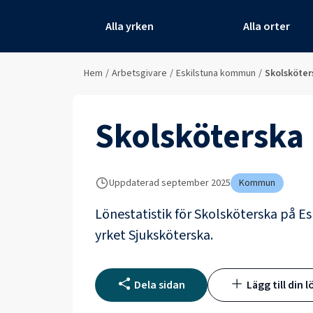
Alla yrken
Alla orter
Hem
/
Arbetsgivare
/
Eskilstuna kommun
/
Skolsköter
Skolsköterska
Uppdaterad
september 2025
Kommun
Lönestatistik för
Skolsköterska
på
Es
yrket
Sjuksköterska
.
Dela sidan
Lägg till din l