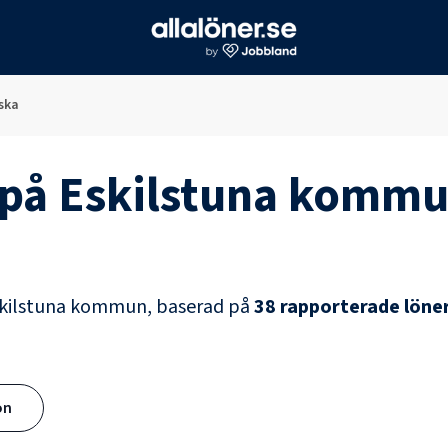
ska
på
Eskilstuna komm
kilstuna kommun
, baserad på
38
rapporterade löne
ön