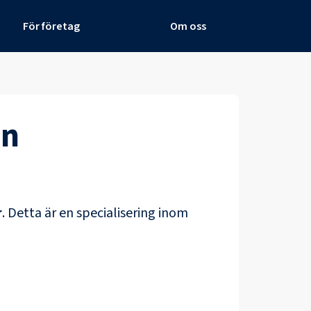
För företag
Om oss
un
r
.
Detta är en specialisering inom