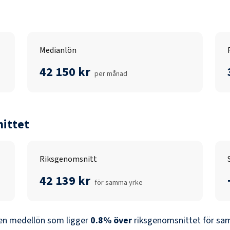
Medianlön
42 150 kr
per månad
ittet
Riksgenomsnitt
42 139 kr
för samma yrke
en medellön som ligger
0.8
%
över
riksgenomsnittet för sam