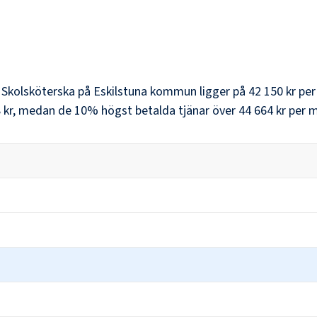
r
Skolsköterska
på
Eskilstuna kommun
ligger på
42 150 kr
per
 kr
, medan de 10% högst betalda tjänar över
44 664 kr
per m