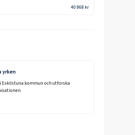
40 868 kr
a yrken
å
Eskilstuna kommun
och utforska
nisationen.