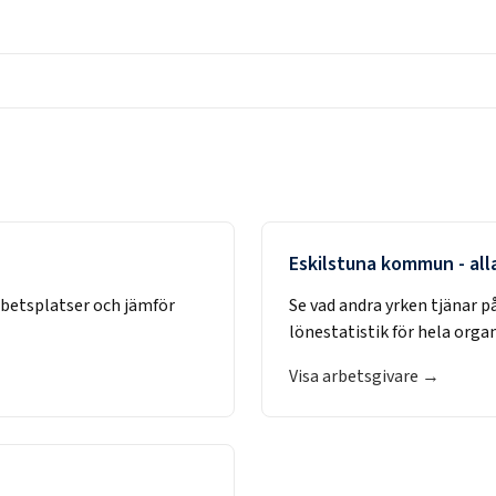
Eskilstuna kommun
- all
rbetsplatser och jämför
Se vad andra yrken tjänar p
lönestatistik för hela orga
Visa arbetsgivare →