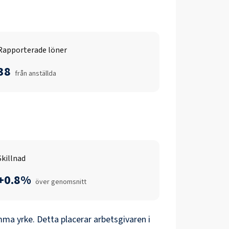
Rapporterade löner
38
från anställda
Skillnad
+0.8%
över genomsnitt
ma yrke. Detta placerar arbetsgivaren i